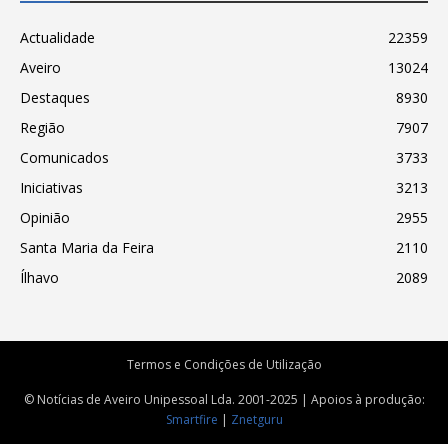
Actualidade
22359
Aveiro
13024
Destaques
8930
Região
7907
Comunicados
3733
Iniciativas
3213
Opinião
2955
Santa Maria da Feira
2110
Ílhavo
2089
Termos e Condições de Utilização
© Notícias de Aveiro Unipessoal Lda. 2001-2025 | Apoios à produção:
Smartfire
|
Znetguru