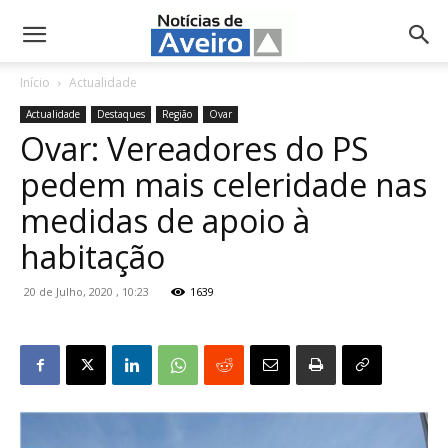
NotíciasdeAveiro.pt
Início
Actualidade
Actualidade
Destaques
Região
Ovar
Ovar: Vereadores do PS
pedem mais celeridade nas
medidas de apoio à
habitação
20 de Julho, 2020 , 10:23
1639