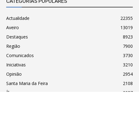
CATEGORIAS POPULARES
Actualidade
22355
Aveiro
13019
Destaques
8923
Região
7900
Comunicados
3730
Iniciativas
3210
Opinião
2954
Santa Maria da Feira
2108
Ílhavo
2087
Termos e Condições de Utilização
© Notícias de Aveiro Unipessoal Lda. 2001-2025 | Apoios à produção:
Smartfire
|
Znetguru