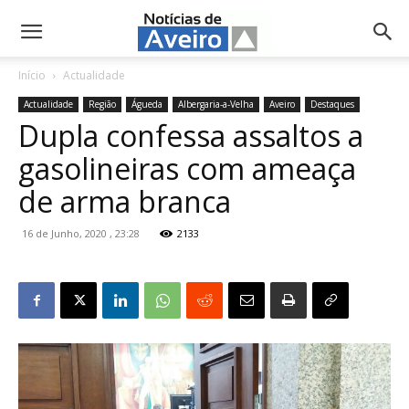
NotíciasdeAveiro.pt
Início
Actualidade
Actualidade
Região
Águeda
Albergaria-a-Velha
Aveiro
Destaques
Dupla confessa assaltos a
gasolineiras com ameaça
de arma branca
16 de Junho, 2020 , 23:28
2133