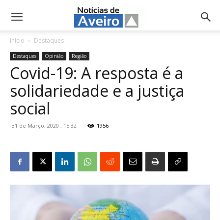
NotíciasdeAveiro.pt
Início
Destaques
Destaques
Opinião
Região
Covid-19: A resposta é a
solidariedade e a justiça
social
31 de Março, 2020 , 15:32
1956