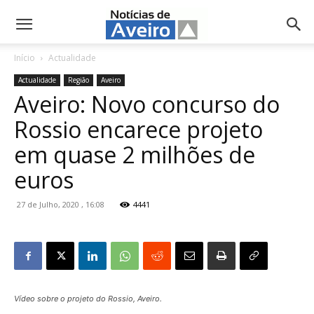
NotíciasdeAveiro.pt
Início
Actualidade
Actualidade
Região
Aveiro
Aveiro: Novo concurso do
Rossio encarece projeto
em quase 2 milhões de
euros
27 de Julho, 2020 , 16:08
4441
Vídeo sobre o projeto do Rossio, Aveiro.